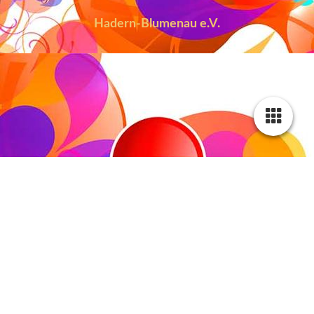
Hadern-Blumenau e.V.
Sommerschließung ab Freitag, 7.8. bis
einschließlich Montag, 31.8. 2026.
Ab Dienstag, 1.9.2026 sind wir
wieder für euch da.
Herzlich Willkommen!
Dies ist die Internetpräsenz des